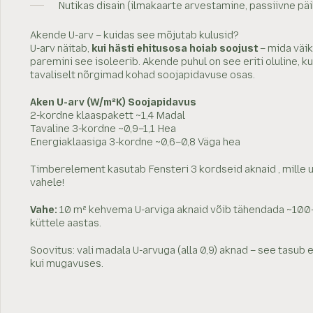
Nutikas disain (ilmakaarte arvestamine, passiivne pä
Akende U-arv – kuidas see mõjutab kulusid?
U-arv näitab,
kui hästi ehitusosa hoiab soojust
– mida väi
paremini see isoleerib. Akende puhul on see eriti oluline, k
tavaliselt nõrgimad kohad soojapidavuse osas.
Aken U-arv (W/m²K) Soojapidavus
2-kordne klaaspakett ~1,4 Madal
Tavaline 3-kordne ~0,9–1,1 Hea
Energiaklaasiga 3-kordne ~0,6–0,8 Väga hea
Timberelement kasutab Fensteri 3 kordseid aknaid , mille u 
vahele!
Vahe:
10 m² kehvema U-arviga aknaid võib tähendada ~100–
küttele aastas.
Soovitus: vali madala U-arvuga (alla 0,9) aknad – see tasub en
kui mugavuses.