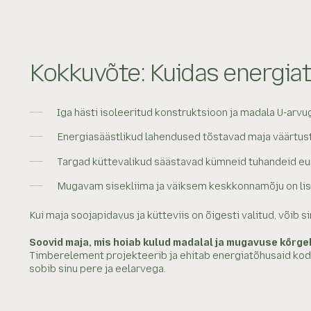
Kokkuvõte: Kuidas energiat
Iga hästi isoleeritud konstruktsioon ja madala U-arv
Energiasäästlikud lahendused tõstavad maja väärtus
Targad küttevalikud säästavad kümneid tuhandeid eur
Mugavam sisekliima ja väiksem keskkonnamõju on li
Kui maja soojapidavus ja kütteviis on õigesti valitud, võib
Soovid maja, mis hoiab kulud madalal ja mugavuse kõrge
Timberelement projekteerib ja ehitab energiatõhusaid kod
sobib sinu pere ja eelarvega.