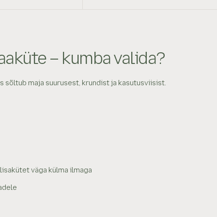
aaküte – kumba valida?
õltub maja suurusest, krundist ja kasutusviisist.
i lisakütet väga külma ilmaga
adele