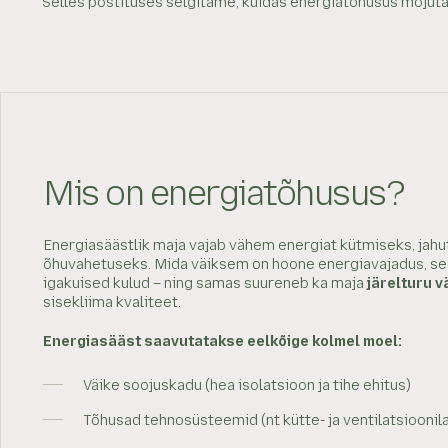
Selles postituses selgitame, kuidas energiatõhusus mõjutab s
Mis on energiatõhusus?
Energiasäästlik maja vajab vähem energiat kütmiseks, jahu
õhuvahetuseks. Mida väiksem on hoone energiavajadus, s
igakuised kulud – ning samas suureneb ka maja
järelturu v
sisekliima kvaliteet.
Energiasääst saavutatakse eelkõige kolmel moel:
Väike soojuskadu (hea isolatsioon ja tihe ehitus)
Tõhusad tehnosüsteemid (nt kütte- ja ventilatsiooni