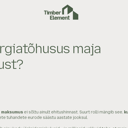
rgiatõhusus maja
ust?
ne maksumus
ei sõltu ainult ehitushinnast. Suurt rolli mängib see,
k
ete tuhandete eurode säästu aastate jooksul.