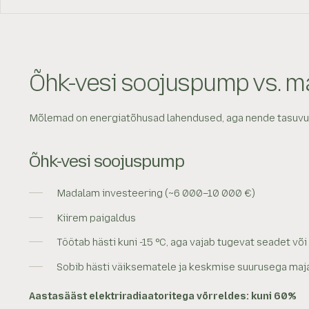
Õhk-vesi soojuspump vs. m
Mõlemad on energiatõhusad lahendused, aga nende tasuvus s
Õhk-vesi soojuspump
Madalam investeering (~6 000–10 000 €)
Kiirem paigaldus
Töötab hästi kuni -15 °C, aga vajab tugevat seadet võ
Sobib hästi väiksematele ja keskmise suurusega maj
Aastasääst elektriradiaatoritega võrreldes: kuni 60%