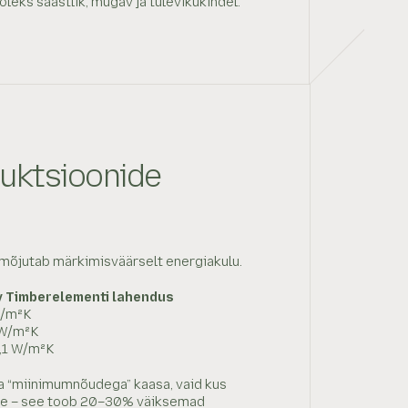
oleks säästlik, mugav ja tulevikukindel.
ruktsioonide
v mõjutab märkimisväärselt energiakulu.
rv Timberelementi lahendus
W/m²K
 W/m²K
0,1 W/m²K
da “miinimumnõudega” kaasa, vaid kus
sse – see toob 20–30% väiksemad