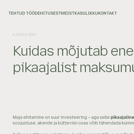
TEHTUD TÖÖD
EHITUSEST
MEIST
KASULIKKU
KONTAKT
KASULIKKU
Kuidas mõjutab ene
pikaajalist maksum
Maja ehitamine on suur investeering – aga selle
pikaajali
soojustuse, akende ja kütteviisi osas võib tähendada kümn