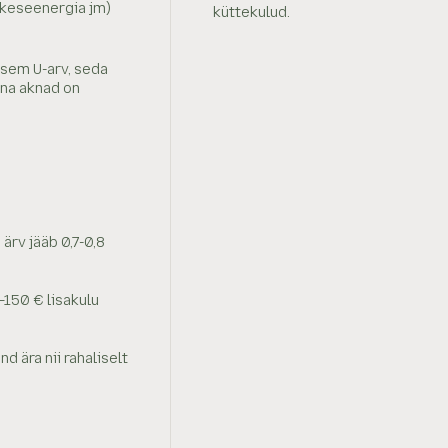
ikeseenergia jm)
küttekulud.
ksem U-arv, seda
una aknad on
ärv jääb 0,7-0,8
150 € lisakulu
d ära nii rahaliselt