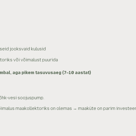
seid jooksvaid kulusid
toriks või võimalust puurida
umbal, aga pikem tasuvusaeg (7–10 aastat)
 õhk-vesi soojuspump.
võimalus maakollektoriks on olemas → maaküte on parim investeer