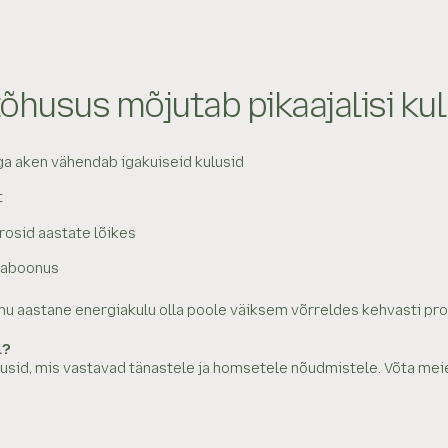
õhusus mõjutab pikaajalisi ku
uga aken vähendab igakuiseid kulusid
t
osid aastate lõikes
saboonus
 sinu aastane energiakulu olla poole väiksem võrreldes kehvasti p
l?
usid, mis vastavad tänastele ja homsetele nõudmistele. Võta mei