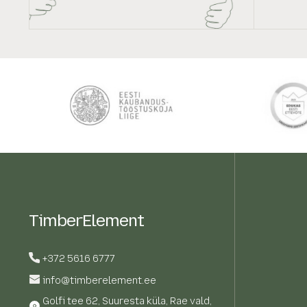
TimberElement
+372 5616 6777
info@timberelement.ee
Golfi tee 62, Suuresta küla, Rae vald,