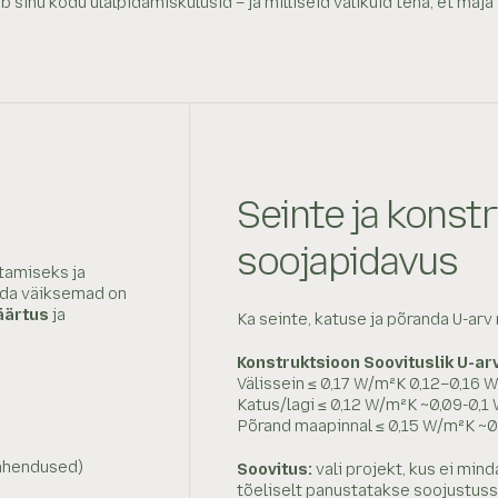
inu kodu ülalpidamiskulusid – ja milliseid valikuid teha, et maja 
Seinte ja konst
soojapidavus
tamiseks ja
eda väiksemad on
äärtus
ja
Ka seinte, katuse ja põranda U-ar
Konstruktsioon Soovituslik U-a
Välissein ≤ 0,17 W/m²K 0,12–0,16 
Katus/lagi ≤ 0,12 W/m²K ~0,09-0,1
Põrand maapinnal ≤ 0,15 W/m²K ~
lahendused)
Soovitus:
vali projekt, kus ei min
tõeliselt panustatakse soojustu