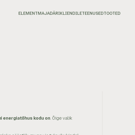
MENÜÜ
HINNAPÄRING
ELEMENTMAJAD
ÄRIKLIENDILE
TEENUSED
TOOTED
ui energiatõhus kodu on
. Õige valik