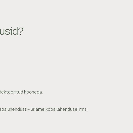
lusid?
rojekteeritud hoonega.
ega ühendust – leiame koos lahenduse, mis