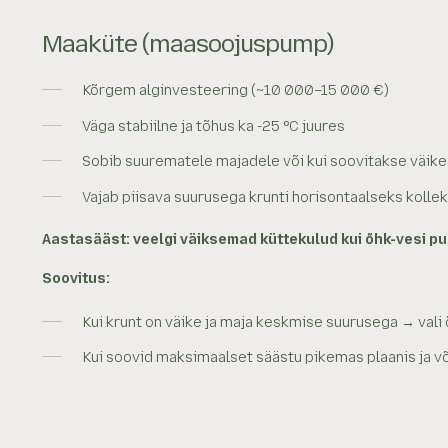
Maaküte (maasoojuspump)
Kõrgem alginvesteering (~10 000–15 000 €)
Väga stabiilne ja tõhus ka -25 °C juures
Sobib suurematele majadele või kui soovitakse väike
Vajab piisava suurusega krunti horisontaalseks kollek
Aastasääst: veelgi väiksemad küttekulud kui õhk-vesi p
Soovitus:
Kui krunt on väike ja maja keskmise suurusega → vali
Kui soovid maksimaalset säästu pikemas plaanis ja 